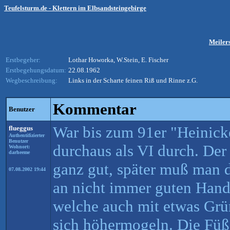
Teufelsturm.de - Klettern im Elbsandsteingebirge
Meilers
Erstbegeher:
Lothar Howorka, W.Stein, E. Fischer
Erstbegehungsdatum:
22.08.1962
Wegbeschreibung:
Links in der Scharte feinen Riß und Rinne z.G.
Kommentar
Benutzer
War bis zum 91er "Heinicke
flueggus
Authentifizierter
Benutzer
durchaus als VI durch. Der
Wohnort:
darheeme
ganz gut, später muß man d
07.08.2002 19:44
an nicht immer guten Han
welche auch mit etwas Grün
sich höhermogeln. Die Füße