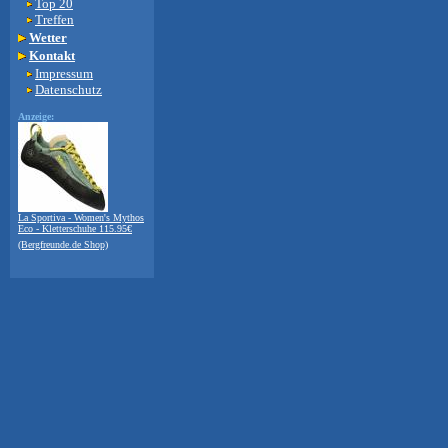
Top 20
Treffen
Wetter
Kontakt
Impressum
Datenschutz
Anzeige:
La Sportiva - Women's Mythos
Eco - Kletterschuhe 115.95€
(Bergfreunde.de Shop)