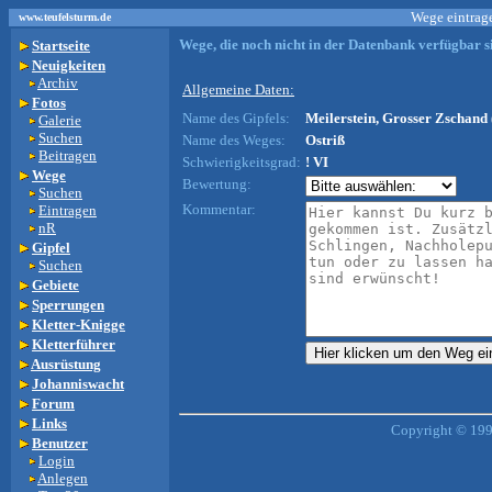
Wege eintrage
www.teufelsturm.de
Wege, die noch nicht in der Datenbank verfügbar si
Startseite
Neuigkeiten
Archiv
Allgemeine Daten:
Fotos
Name des Gipfels:
Meilerstein, Grosser Zschand 
Galerie
Suchen
Name des Weges:
Ostriß
Beitragen
Schwierigkeitsgrad:
! VI
Wege
Bewertung:
Suchen
Kommentar:
Eintragen
nR
Gipfel
Suchen
Gebiete
Sperrungen
Kletter-Knigge
Kletterführer
Ausrüstung
Johanniswacht
Forum
Links
Copyright © 199
Benutzer
Login
Anlegen