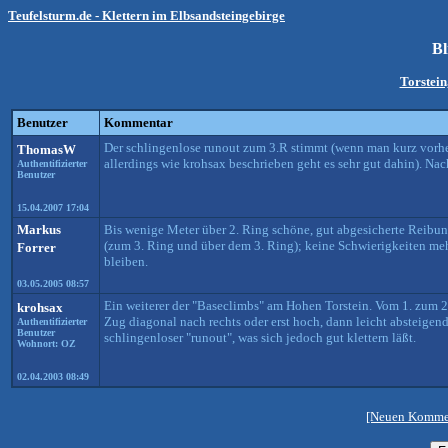
Teufelsturm.de - Klettern im Elbsandsteingebirge
Bl
Torstein
Benutzer
Kommentar
Der schlingenlose runout zum 3.R stimmt (wenn man kurz vorher
ThomasW
allerdings wie krohsax beschrieben geht es sehr gut dahin). N
Authentifizierter
Benutzer
15.04.2007 17:04
Markus
Bis wenige Meter über 2. Ring schöne, gut abgesicherte Reibu
(zum 3. Ring und über dem 3. Ring); keine Schwierigkeiten meh
Forrer
bleiben.
03.05.2005 08:57
Ein weiterer der "Baseclimbs" am Hohen Torstein. Vom 1. zum 2.
krohsax
Zug diagonal nach rechts oder erst hoch, dann leicht absteigen
Authentifizierter
Benutzer
schlingenloser "runout", was sich jedoch gut klettern läßt.
Wohnort: OZ
02.04.2003 08:49
[Neuen Kommen