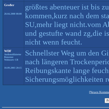
größtes abenteuer ist bis z
Großer
kommen,kurz nach dem start
28.04.2008 08:08
SU,mehr liegt nicht.vom Ab
und gestufte wand zg,die i
nicht wenn feucht.
Schnellster Weg um den Gi
WDF
Authentifizierter
Benutzer
nach längeren Trockenperi
Wohnort: CB
Reibungskante lange feuch
10.09.2003 20:15
Sicherungsmöglichkeiten re
[Neuen Kommen