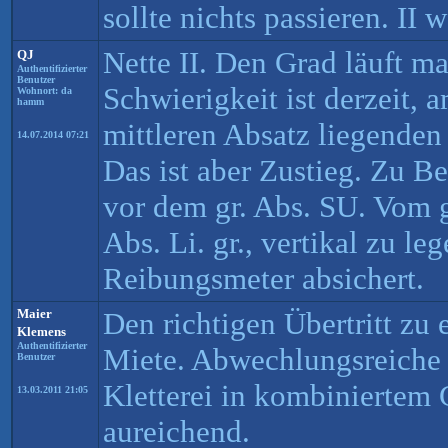
sollte nichts passieren. II 
Nette II. Den Grad läuft m
QJ
Authentifizierter
Benutzer
Schwierigkeit ist derzeit,
Wohnort: da
hamm
mittleren Absatz liegende
14.07.2014 07:21
Das ist aber Zustieg. Zu B
vor dem gr. Abs. SU. Vom g
Abs. Li. gr., vertikal zu le
Reibungsmeter absichert.
Maier
Den richtigen Übertritt zu 
Klemens
Authentifizierter
Miete. Abwechlungsreiche a
Benutzer
Kletterei in kombiniertem 
13.03.2011 21:05
aureichend.