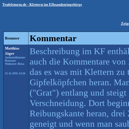
Teufelsturm.de - Klettern im Elbsandsteingebirge
Zeig
Kommentar
Benutzer
Matthias
Beschreibung im KF enthäl
Jäger
Authentifizierter
auch die Kommentare von 
Benutzer
Wohnort: Riesa
das es was mit Klettern zu 
25.11.2016 14:26
Gipfelköpfchen heran. Man
("Grat") entlang und steigt
Verschneidung. Dort beginn
Reibungskante heran, drei
geneigt und wenn man saube