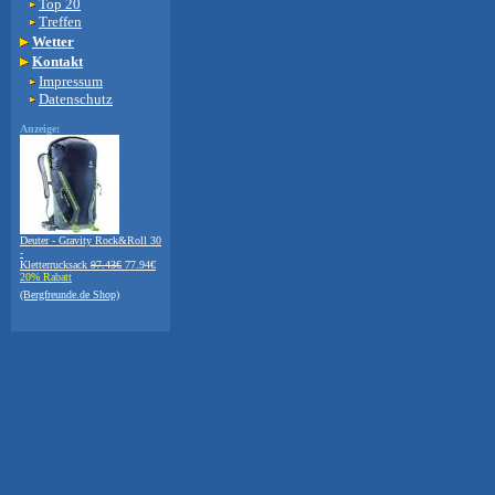
Top 20
Treffen
Wetter
Kontakt
Impressum
Datenschutz
Anzeige:
Deuter - Gravity Rock&Roll 30
-
Kletterrucksack
97.43€
77.94€
20% Rabatt
(Bergfreunde.de Shop)