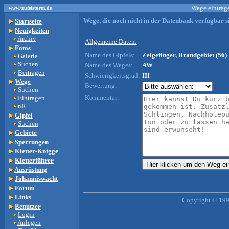
Wege eintrage
www.teufelsturm.de
Wege, die noch nicht in der Datenbank verfügbar si
Startseite
Neuigkeiten
Archiv
Allgemeine Daten:
Fotos
Name des Gipfels:
Zeigefinger, Brandgebiet (56)
Galerie
Suchen
Name des Weges:
AW
Beitragen
Schwierigkeitsgrad:
III
Wege
Bewertung:
Suchen
Kommentar:
Eintragen
nR
Gipfel
Suchen
Gebiete
Sperrungen
Kletter-Knigge
Kletterführer
Ausrüstung
Johanniswacht
Forum
Links
Copyright © 199
Benutzer
Login
Anlegen