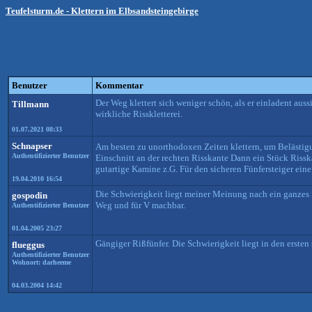
Teufelsturm.de - Klettern im Elbsandsteingebirge
Benutzer
Kommentar
Der Weg klettert sich weniger schön, als er einladent aus
Tillmann
wirkliche Risskletterei.
01.07.2021 08:33
Schnapser
Am besten zu unorthodoxen Zeiten klettern, um Belästi
Authentifizierter Benutzer
Einschnitt an der rechten Risskante Dann ein Stück Riss
gutartige Kamine z.G. Für den sicheren Fünfersteiger ein
19.04.2010 16:54
Die Schwierigkeit liegt meiner Meinung nach ein ganzes 
gospodin
Weg und für V machbar.
Authentifizierter Benutzer
01.04.2005 23:27
Gängiger Rißfünfer. Die Schwierigkeit liegt in den erste
flueggus
Authentifizierter Benutzer
Wohnort: darheeme
04.03.2004 14:42