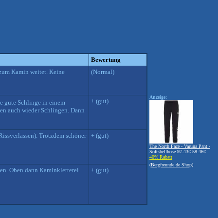
Bewertung
" zum Kamin weitet. Keine
(Normal)
Anzeige:
+ (gut)
ne gute Schlinge in einem
egen auch wieder Schlingen. Dann
Rissverlassen). Trotzdem schöner
+ (gut)
The North Face - Varuna Pant -
Softshellhose
97.43€
58.46€
40% Rabatt
(Bergfreunde.de Shop)
egen. Oben dann Kaminkletterei.
+ (gut)