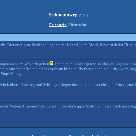
Siekmannweg
[* V ]
Frienstein
, Affensteine
sieht. Dier erste gute Schlinge liegt an der Kanzel/ dem Block, bevor sich der "Riss
gungen aus dem Wege zu gehen
Unten recht knusprig und sandig, es liegt aber ei
kamin hinter der Rippe und bevor es am kleinen Überhang noch mal luftig wird, li
e Empfehlung.
Stück überm Einstieg und Schlingen liegen dort auch nur mit einigem Mut (...zum 
n sechs Metern Arm- und Schulterriß hinter der Rippe. Schlingen lassen sich auch l