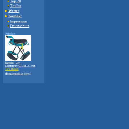
Top 20
Treffen
Wetter
Kontakt
Impressum
Datenschutz
Anzeige:
Edelrid - Jay -
Klettergurt
63.31€
37.99€
40% Rabatt
(Bergfreunde.de Shop)