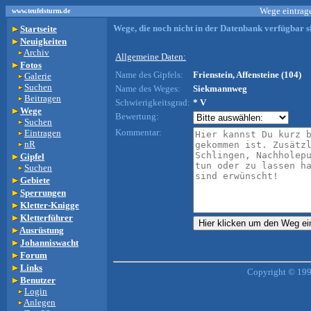
Wege eintrage
www.teufelsturm.de
Wege, die noch nicht in der Datenbank verfügbar si
Startseite
Neuigkeiten
Archiv
Allgemeine Daten:
Fotos
Name des Gipfels:
Frienstein, Affensteine (104)
Galerie
Suchen
Name des Weges:
Siekmannweg
Beitragen
Schwierigkeitsgrad:
* V
Wege
Bewertung:
Suchen
Kommentar:
Eintragen
nR
Gipfel
Suchen
Gebiete
Sperrungen
Kletter-Knigge
Kletterführer
Ausrüstung
Johanniswacht
Forum
Links
Copyright © 199
Benutzer
Login
Anlegen