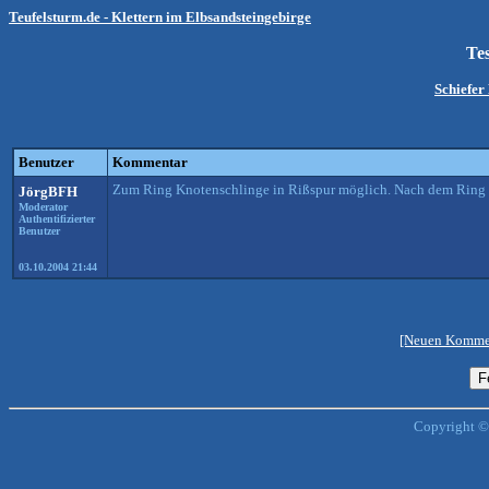
Teufelsturm.de - Klettern im Elbsandsteingebirge
Te
Schiefer
Benutzer
Kommentar
Zum Ring Knotenschlinge in Rißspur möglich. Nach dem Ring le
JörgBFH
Moderator
Authentifizierter
Benutzer
03.10.2004 21:44
[Neuen Kommen
Copyright ©