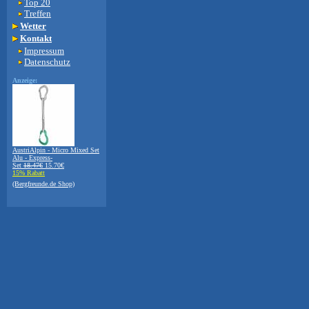
Top 20
Treffen
Wetter
Kontakt
Impressum
Datenschutz
Anzeige:
AustriAlpin - Micro Mixed Set
Alu - Express-
Set
18.47€
15.70€
15% Rabatt
(Bergfreunde.de Shop)