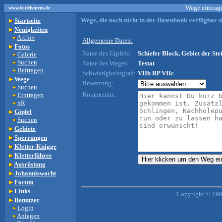
Wege eintrage
www.teufelsturm.de
Wege, die noch nicht in der Datenbank verfügbar si
Startseite
Neuigkeiten
Archiv
Allgemeine Daten:
Fotos
Name des Gipfels:
Schiefer Block, Gebiet der Ste
Galerie
Suchen
Name des Weges:
Testat
Beitragen
Schwierigkeitsgrad:
VIIb RP VIIc
Wege
Bewertung:
Suchen
Kommentar:
Eintragen
nR
Gipfel
Suchen
Gebiete
Sperrungen
Kletter-Knigge
Kletterführer
Ausrüstung
Johanniswacht
Forum
Links
Copyright © 199
Benutzer
Login
Anlegen