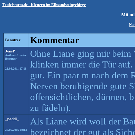
Teufelsturm.de - Klettern im Elbsandsteingebirge
Mit od
Na
Kommentar
Benutzer
Ohne Liane ging mir beim 
JensP
Authentifizierter
Benutzer
klinken immer die Tür auf.
21.08.2011 17:18
gut. Ein paar m nach dem R
Nerven beruhigende gute S
offensichtlichen, dünnen, b
zu fädeln).
Als Liane wird woll der 
_paddi_
bezeichnet der gut als Sic
20.05.2005 19:14