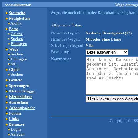
Wege eintrage
www.teufelsturm.de
Wege, die noch nicht in der Datenbank verfügbar si
Startseite
Neuigkeiten
Archiv
Allgemeine Daten:
Fotos
Name des Gipfels:
Nashorn, Brandgebiet (17)
Galerie
Suchen
Name des Weges:
Mit oder ohne Liane
Beitragen
Schwierigkeitsgrad:
VIIa
Wege
Bewertung:
Suchen
Kommentar:
Eintragen
nR
Gipfel
Suchen
Gebiete
Sperrungen
Kletter-Knigge
Kletterführer
Ausrüstung
Johanniswacht
Forum
Links
Copyright © 199
Benutzer
Login
Anlegen