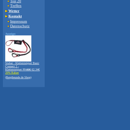
Top 20
Treffen
Wetter
Kontakt
Impressum
Datenschutz
Anzeige:
Stubai - Klettersteigset Basic
Connect 2 -
Klettersteigset
77.93€
62.34€
20% Rabatt
(Bergfreunde.de Shop)