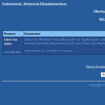
Teufelsturm.de - Klettern im Elbsandsteingebirge
Oberka
Bilc
Benutzer
Kommentar
Chris-Jan
Links von "NO-Wand" Wand (R) zum R von "Spaß beiseite" anfa
über das überwölbte Band hinweg (6.R.) zum Gipfel. Jens Man
Stiller
Zuletzt bearbeitet am: 11.08.2008 11:30 von Alma
17.07.2005 18:31
[Neuen Kommen
Copyright ©