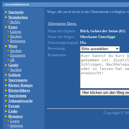
www.teufelsturm.de
Wege, die noch nicht in der Datenbank verfügbar si
Startseite
Neuigkeiten
Archiv
Allgemeine Daten:
Fotos
Name des Gipfels:
Bilch, Gebiet der Steine (61)
Galerie
Suchen
Name des Weges:
Oberkante Unterlippe
Beitragen
Schwierigkeitsgrad:
IXa
Wege
Bewertung:
Suchen
Kommentar:
Eintragen
nR
Gipfel
Suchen
Gebiete
Sperrungen
Kletter-Knigge
Kletterführer
Ausrüstung
Johanniswacht
Forum
Links
Copyright © 19
Benutzer
Login
Anlegen