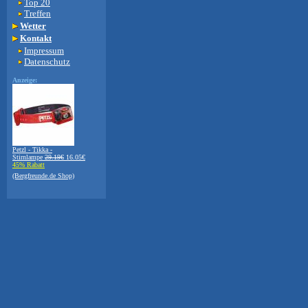
Top 20
Treffen
Wetter
Kontakt
Impressum
Datenschutz
Anzeige:
Petzl - Tikka -
Stirnlampe
29.19€
16.05€
45% Rabatt
(Bergfreunde.de Shop)