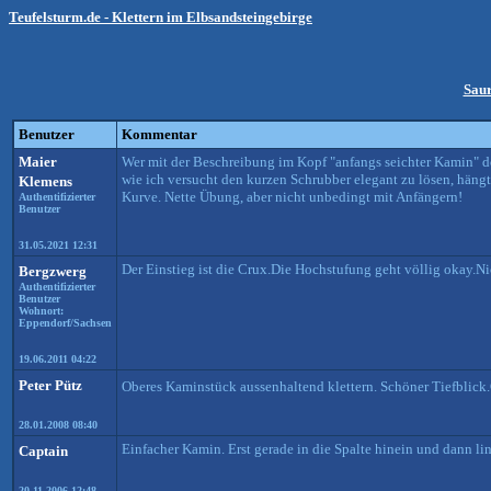
Teufelsturm.de - Klettern im Elbsandsteingebirge
Saur
Benutzer
Kommentar
Maier
Wer mit der Beschreibung im Kopf "anfangs seichter Kamin" dor
wie ich versucht den kurzen Schrubber elegant zu lösen, hängt
Klemens
Kurve. Nette Übung, aber nicht unbedingt mit Anfängern!
Authentifizierter
Benutzer
31.05.2021 12:31
Der Einstieg ist die Crux.Die Hochstufung geht völlig okay.N
Bergzwerg
Authentifizierter
Benutzer
Wohnort:
Eppendorf/Sachsen
19.06.2011 04:22
Peter Pütz
Oberes Kaminstück aussenhaltend klettern. Schöner Tiefblick
28.01.2008 08:40
Einfacher Kamin. Erst gerade in die Spalte hinein und dann li
Captain
20.11.2006 12:48