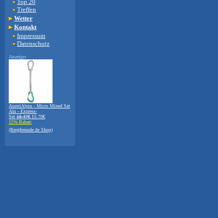
Top 20
Treffen
Wetter
Kontakt
Impressum
Datenschutz
Anzeige:
AustriAlpin - Micro Mixed Set
Alu - Express-
Set
18.47€
15.70€
15% Rabatt
(Bergfreunde.de Shop)