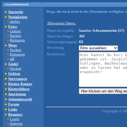
www.teufelsturm.de
Wege, die noch nicht in der Datenbank verfügbar si
Startseite
Neuigkeiten
Archiv
Allgemeine Daten:
Fotos
Name des Gipfels:
Saurier, Schrammsteine (57)
Galerie
Suchen
Name des Weges:
AW
Beitragen
Schwierigkeitsgrad:
III
Wege
Bewertung:
Suchen
Kommentar:
Eintragen
nR
Gipfel
Suchen
Gebiete
Sperrungen
Kletter-Knigge
Kletterführer
Ausrüstung
Johanniswacht
Forum
Links
Copyright © 19
Benutzer
Login
Anlegen