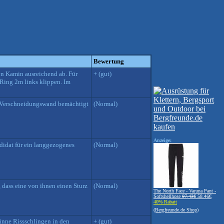
Bewertung
den Kamin ausreichend ab. Für
+ (gut)
 Ring 2m links klippen. Im
en Verschneidungswand bemächtigt
(Normal)
Anzeige:
didat für ein langgezogenes
(Normal)
, dass eine von ihnen einen Sturz
(Normal)
The North Face - Varuna Pant -
Softshellhose
97.43€
58.46€
40% Rabatt
(Bergfreunde.de Shop)
ünne Rissschlingen in den
+ (gut)