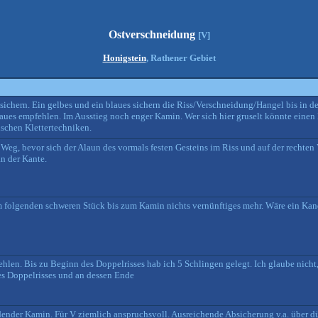
Ostverschneidung
[V]
Honigstein
, Rathener Gebiet
absichern. Ein gelbes und ein blaues sichern die Riss/Verschneidung/Hangel bis in 
aues empfehlen. Im Ausstieg noch enger Kamin. Wer sich hier gruselt könnte einen
ischen Klettertechniken.
r Weg, bevor sich der Alaun des vormals festen Gesteins im Riss und auf der recht
an der Kante.
im folgenden schweren Stück bis zum Kamin nichts vernünftiges mehr. Wäre ein Kan
fehlen. Bis zu Beginn des Doppelrisses hab ich 5 Schlingen gelegt. Ich glaube nicht
es Doppelrisses und an dessen Ende
ender Kamin. Für V ziemlich anspruchsvoll. Ausreichende Absicherung v.a. über d