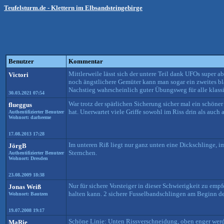
Teufelsturm.de - Klettern im Elbsandsteingebirge
Benutzer
Kommentar
Mittlerweile lässt sich der untere Teil dank UFOs super 
Victori
noch ängstlichere Gemüter kann man sogar ein zweites bl
Nachstieg wahrscheinlich guter Übungsweg für alle klass
30.03.2021 07:54
War trotz der spärlichen Sicherung sicher mal ein schöne
flueggus
hat. Unerwartet viele Griffe sowohl im Riss drin als auch 
Authentifizierter Benutzer
Wohnort: darheeme
17.08.2013 17:28
Im unteren Riß liegt nur ganz unten eine Dickschlinge, 
JörgB
Sternchen.
Authentifizierter Benutzer
Wohnort: Dresden
23.08.2009 18:38
Nur für sichere Vorsteiger in dieser Schwierigkeit zu emp
Jonas Weiß
halten kann. 2 sichere Fusselbandschlingen am Beginn d
Wohnort: Bautzen
19.07.2008 19:17
Schöne Linie: Unten Rissverschneidung, oben enger werd
MaRie