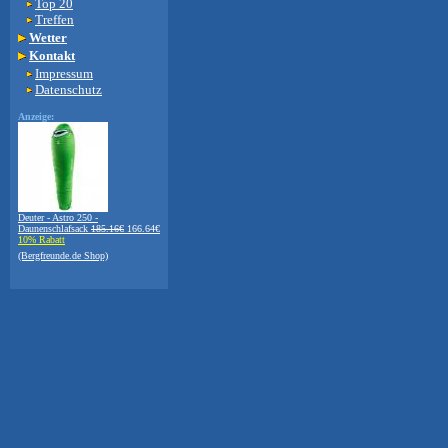
Top 20
Treffen
Wetter
Kontakt
Impressum
Datenschutz
Anzeige:
Deuter - Astro 250 -
Daunenschlafsack
185.16€
166.64€
10% Rabatt
(Bergfreunde.de Shop)