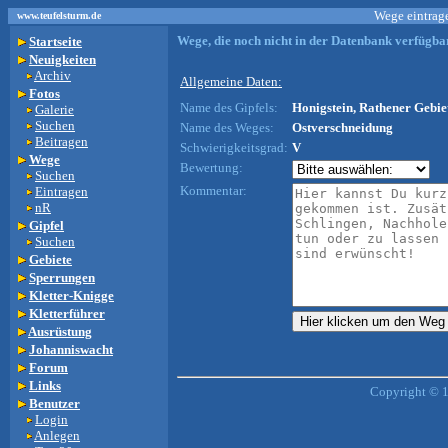
Wege eintrage
www.teufelsturm.de
Wege, die noch nicht in der Datenbank verfügbar
Startseite
Neuigkeiten
Archiv
Allgemeine Daten:
Fotos
Name des Gipfels:
Honigstein, Rathener Gebie
Galerie
Suchen
Name des Weges:
Ostverschneidung
Beitragen
Schwierigkeitsgrad:
V
Wege
Bewertung:
Suchen
Kommentar:
Eintragen
nR
Gipfel
Suchen
Gebiete
Sperrungen
Kletter-Knigge
Kletterführer
Ausrüstung
Johanniswacht
Forum
Links
Copyright © 
Benutzer
Login
Anlegen