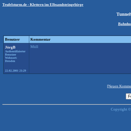
Teufelsturm.de - Klettern im Elbsandsteingebirge
Tunnel
Bahnho
Benutzer
Kommentar
Müll
JörgB
Authentifizierter
Benutzer
Wohnort:
Dresden
22.02.2001 21:29
[Neuen Kommen
Copyright ©