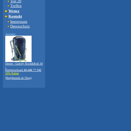
Top 20
Treffen
Wetter
Kontakt
Impressum
Datenschutz
Anzeige:
Deuter - Gravity Rock&Roll 30
-
Kletterrucksack
97.43€
77.94€
20% Rabatt
(Bergfreunde.de Shop)