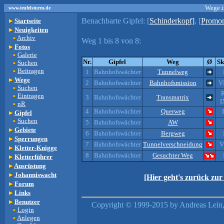
Wege i
www.teufelsturm.de
Benachbarte Gipfel:
[
Schinderkopf]
, [
Promo
Startseite
Neuigkeiten
Archiv
Weg 1 bis 8 von 8:
Fotos
Galerie
Nr.
Gipfel
Weg
Ø
Sk
Suchen
Beitragen
1
Bahnhofswächter
Tunnelweg
Wege
2
Bahnhofswächter
Bahnhofsmission
VI
Suchen
Eintragen
3
Bahnhofswächter
Transmatrix
I
nR
4
Bahnhofswächter
Querweg
I
Gipfel
Suchen
5
Bahnhofswächter
AW
Gebiete
6
Bahnhofswächter
Bergweg
Sperrungen
7
Bahnhofswächter
Tunnelverschneidung
V
Kletter-Knigge
8
Bahnhofswächter
Gesuchter Weg
Kletterführer
Ausrüstung
Johanniswacht
[Hier geht's zurück zu
Forum
Links
Benutzer
Copyright © 1999-2015 by Andreas Lein,
Login
Anlegen