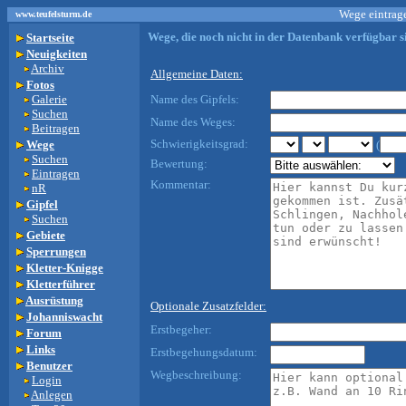
Wege eintrage
www.teufelsturm.de
Wege, die noch nicht in der Datenbank verfügbar si
Startseite
Neuigkeiten
Archiv
Allgemeine Daten:
Fotos
Galerie
Name des Gipfels:
Suchen
Name des Weges:
Beitragen
Schwierigkeitsgrad:
Wege
(
Suchen
Bewertung:
Eintragen
Kommentar:
nR
Gipfel
Suchen
Gebiete
Sperrungen
Kletter-Knigge
Kletterführer
Ausrüstung
Optionale Zusatzfelder:
Johanniswacht
Erstbegeher:
Forum
Links
Erstbegehungsdatum:
Benutzer
Wegbeschreibung:
Login
Anlegen