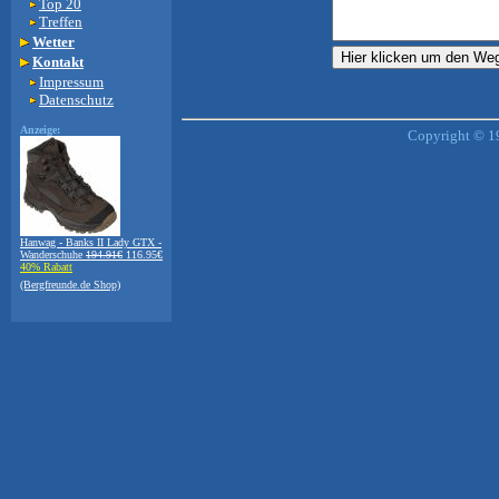
Top 20
Treffen
Wetter
Kontakt
Impressum
Datenschutz
Anzeige:
Copyright © 1
Hanwag - Banks II Lady GTX -
Wanderschuhe
194.91€
116.95€
40% Rabatt
(Bergfreunde.de Shop)