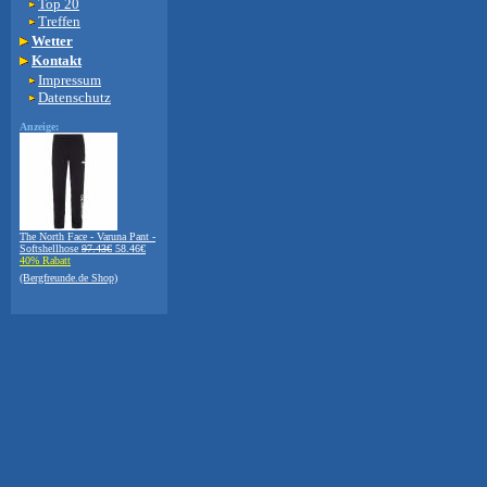
Top 20
Treffen
Wetter
Kontakt
Impressum
Datenschutz
Anzeige:
The North Face - Varuna Pant -
Softshellhose
97.43€
58.46€
40% Rabatt
(Bergfreunde.de Shop)