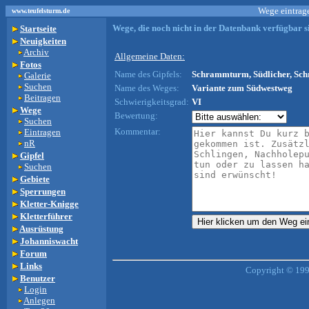
Wege eintrage
www.teufelsturm.de
Wege, die noch nicht in der Datenbank verfügbar si
Startseite
Neuigkeiten
Archiv
Allgemeine Daten:
Fotos
Name des Gipfels:
Schrammturm, Südlicher, Sch
Galerie
Suchen
Name des Weges:
Variante zum Südwestweg
Beitragen
Schwierigkeitsgrad:
VI
Wege
Bewertung:
Suchen
Kommentar:
Eintragen
nR
Gipfel
Suchen
Gebiete
Sperrungen
Kletter-Knigge
Kletterführer
Ausrüstung
Johanniswacht
Forum
Links
Copyright © 199
Benutzer
Login
Anlegen