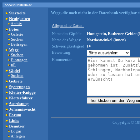
www.teufelsturm.de
Wege, die noch nicht in der Datenbank verfügbar si
Startseite
Neuigkeiten
Archiv
Allgemeine Daten:
Fotos
Name des Gipfels:
Honigstein, Rathener Gebiet (
Galerie
Suchen
Name des Weges:
Nordostwinkel (innen)
Beitragen
Schwierigkeitsgrad:
IV
Wege
Bewertung:
Suchen
Kommentar:
Eintragen
nR
Gipfel
Suchen
Gebiete
Sperrungen
Kletter-Knigge
Kletterführer
Ausrüstung
Johanniswacht
Forum
Links
Copyright © 19
Benutzer
Login
Anlegen