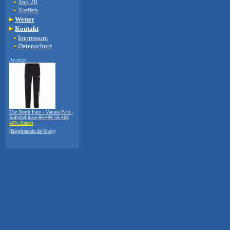
Top 20
Treffen
Wetter
Kontakt
Impressum
Datenschutz
Anzeige:
The North Face - Varuna Pant -
Softshellhose
97.43€
58.46€
40% Rabatt
(Bergfreunde.de Shop)