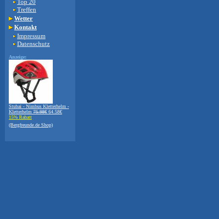
Top 20
Treffen
Wetter
Kontakt
Impressum
Datenschutz
Anzeige:
Stubai - Nimbus Kletterhelm -
Kletterhelm
75.98€
64.58€
15% Rabatt
(Bergfreunde.de Shop)