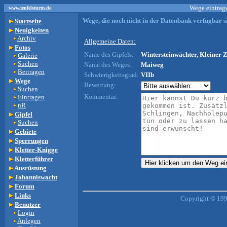
Wege eintrage
www.teufelsturm.de
Wege, die noch nicht in der Datenbank verfügbar si
Startseite
Neuigkeiten
Archiv
Allgemeine Daten:
Fotos
Name des Gipfels:
Wintersteinwächter, Kleiner 
Galerie
Suchen
Name des Weges:
Maiweg
Beitragen
Schwierigkeitsgrad:
VIIb
Wege
Bewertung:
Suchen
Kommentar:
Eintragen
nR
Gipfel
Suchen
Gebiete
Sperrungen
Kletter-Knigge
Kletterführer
Ausrüstung
Johanniswacht
Forum
Links
Copyright © 199
Benutzer
Login
Anlegen