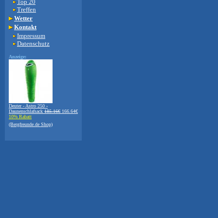
Top 20
Treffen
Wetter
Kontakt
Impressum
Datenschutz
Anzeige:
Deuter - Astro 250 -
Daunenschlafsack
185.16€
166.64€
10% Rabatt
(Bergfreunde.de Shop)