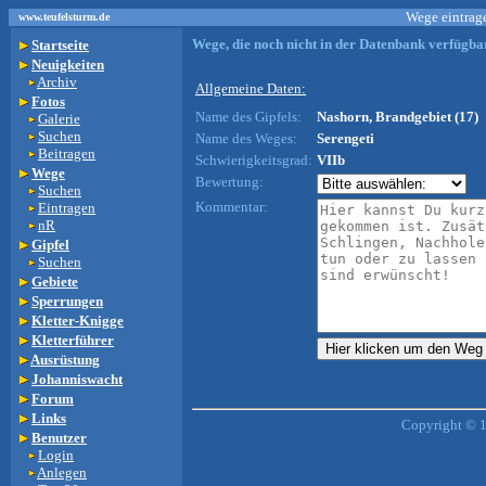
Wege eintrage
www.teufelsturm.de
Wege, die noch nicht in der Datenbank verfügbar
Startseite
Neuigkeiten
Archiv
Allgemeine Daten:
Fotos
Name des Gipfels:
Nashorn, Brandgebiet (17)
Galerie
Suchen
Name des Weges:
Serengeti
Beitragen
Schwierigkeitsgrad:
VIIb
Wege
Bewertung:
Suchen
Kommentar:
Eintragen
nR
Gipfel
Suchen
Gebiete
Sperrungen
Kletter-Knigge
Kletterführer
Ausrüstung
Johanniswacht
Forum
Links
Copyright © 
Benutzer
Login
Anlegen