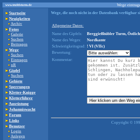
Wege eintrage
www.teufelsturm.de
Wege, die noch nicht in der Datenbank verfügbar si
Startseite
Neuigkeiten
Archiv
Allgemeine Daten:
Fotos
Name des Gipfels:
Berggießhübler Turm, Östlich
Galerie
Suchen
Name des Weges:
Nordkante
Beitragen
Schwierigkeitsgrad:
! VI (VIIc)
Wege
Bewertung:
Suchen
Kommentar:
Eintragen
nR
Gipfel
Suchen
Gebiete
Sperrungen
Kletter-Knigge
Kletterführer
Ausrüstung
Johanniswacht
Forum
Links
Copyright © 199
Benutzer
Login
Anlegen