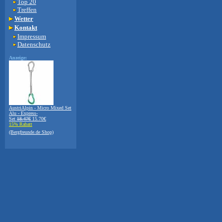
Top 20
Treffen
Wetter
Kontakt
Impressum
Datenschutz
Anzeige:
AustriAlpin - Micro Mixed Set
Alu - Express-
Set
18.47€
15.70€
15% Rabatt
(Bergfreunde.de Shop)