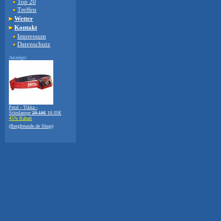
Top 20
Treffen
Wetter
Kontakt
Impressum
Datenschutz
Anzeige:
Petzl - Tikka -
Stirnlampe
29.19€
16.05€
45% Rabatt
(Bergfreunde.de Shop)