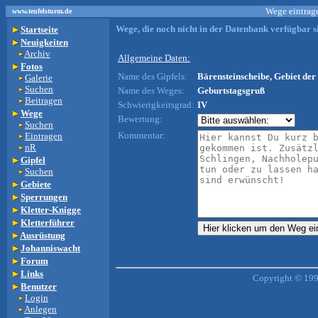
Wege eintrage
www.teufelsturm.de
Wege, die noch nicht in der Datenbank verfügbar si
Startseite
Neuigkeiten
Archiv
Allgemeine Daten:
Fotos
Name des Gipfels:
Bärensteinscheibe, Gebiet der 
Galerie
Suchen
Name des Weges:
Geburtstagsgruß
Beitragen
Schwierigkeitsgrad:
IV
Wege
Bewertung:
Suchen
Kommentar:
Eintragen
nR
Gipfel
Suchen
Gebiete
Sperrungen
Kletter-Knigge
Kletterführer
Ausrüstung
Johanniswacht
Forum
Links
Copyright © 199
Benutzer
Login
Anlegen