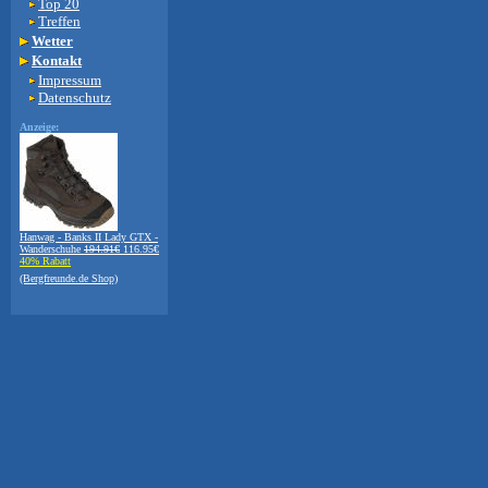
Top 20
Treffen
Wetter
Kontakt
Impressum
Datenschutz
Anzeige:
Hanwag - Banks II Lady GTX -
Wanderschuhe
194.91€
116.95€
40% Rabatt
(Bergfreunde.de Shop)