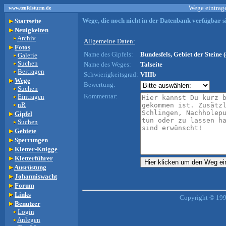
Wege eintrage
www.teufelsturm.de
Wege, die noch nicht in der Datenbank verfügbar si
Startseite
Neuigkeiten
Archiv
Allgemeine Daten:
Fotos
Name des Gipfels:
Bundesfels, Gebiet der Steine 
Galerie
Suchen
Name des Weges:
Talseite
Beitragen
Schwierigkeitsgrad:
VIIIb
Wege
Bewertung:
Suchen
Kommentar:
Eintragen
nR
Gipfel
Suchen
Gebiete
Sperrungen
Kletter-Knigge
Kletterführer
Ausrüstung
Johanniswacht
Forum
Links
Copyright © 199
Benutzer
Login
Anlegen