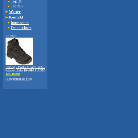
Top 20
Treffen
Wetter
Kontakt
Impressum
Datenschutz
Anzeige:
Hanwag - Banks II Lady GTX -
Wanderschuhe
194.91€
116.95€
40% Rabatt
(Bergfreunde.de Shop)