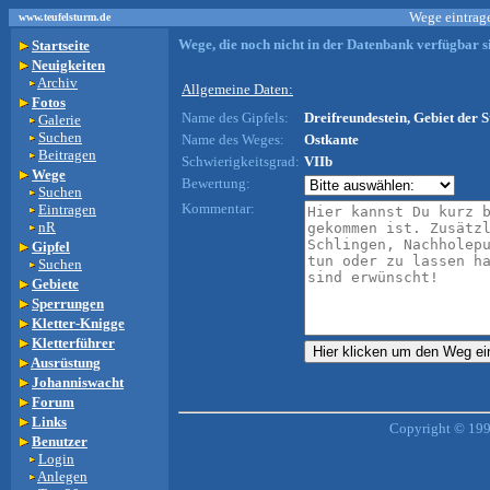
Wege eintrage
www.teufelsturm.de
Wege, die noch nicht in der Datenbank verfügbar si
Startseite
Neuigkeiten
Archiv
Allgemeine Daten:
Fotos
Name des Gipfels:
Dreifreundestein, Gebiet der S
Galerie
Suchen
Name des Weges:
Ostkante
Beitragen
Schwierigkeitsgrad:
VIIb
Wege
Bewertung:
Suchen
Kommentar:
Eintragen
nR
Gipfel
Suchen
Gebiete
Sperrungen
Kletter-Knigge
Kletterführer
Ausrüstung
Johanniswacht
Forum
Links
Copyright © 199
Benutzer
Login
Anlegen