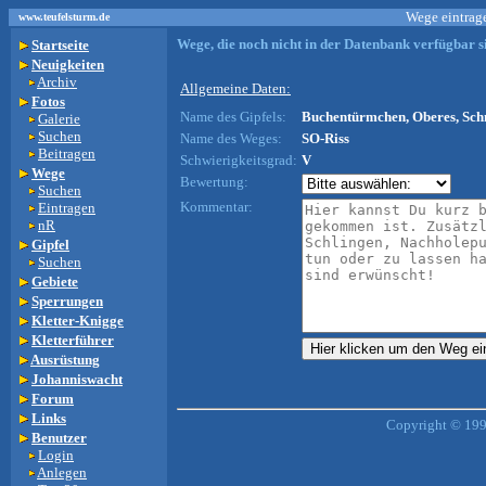
Wege eintrage
www.teufelsturm.de
Wege, die noch nicht in der Datenbank verfügbar si
Startseite
Neuigkeiten
Archiv
Allgemeine Daten:
Fotos
Name des Gipfels:
Buchentürmchen, Oberes, Schm
Galerie
Suchen
Name des Weges:
SO-Riss
Beitragen
Schwierigkeitsgrad:
V
Wege
Bewertung:
Suchen
Kommentar:
Eintragen
nR
Gipfel
Suchen
Gebiete
Sperrungen
Kletter-Knigge
Kletterführer
Ausrüstung
Johanniswacht
Forum
Links
Copyright © 199
Benutzer
Login
Anlegen