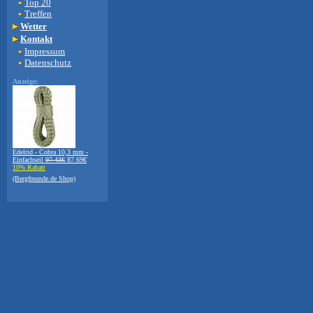
Top 20
Treffen
Wetter
Kontakt
Impressum
Datenschutz
Anzeige:
Edelrid - Cobra 10,3 mm -
Einfachseil
97.43€
87.69€
10% Rabatt
(Bergfreunde.de Shop)