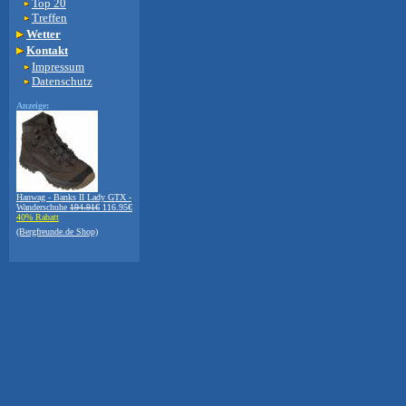
Top 20
Treffen
Wetter
Kontakt
Impressum
Datenschutz
Anzeige:
Hanwag - Banks II Lady GTX -
Wanderschuhe
194.91€
116.95€
40% Rabatt
(Bergfreunde.de Shop)