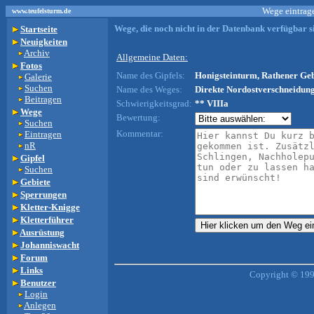
Wege eintrage
www.teufelsturm.de
Wege, die noch nicht in der Datenbank verfügbar si
Startseite
Neuigkeiten
Archiv
Allgemeine Daten:
Fotos
Name des Gipfels:
Honigsteinturm, Rathener Geb
Galerie
Suchen
Name des Weges:
Direkte Nordostverschneidun
Beitragen
Schwierigkeitsgrad:
** VIIIa
Wege
Bewertung:
Suchen
Kommentar:
Eintragen
nR
Gipfel
Suchen
Gebiete
Sperrungen
Kletter-Knigge
Kletterführer
Ausrüstung
Johanniswacht
Forum
Links
Copyright © 199
Benutzer
Login
Anlegen