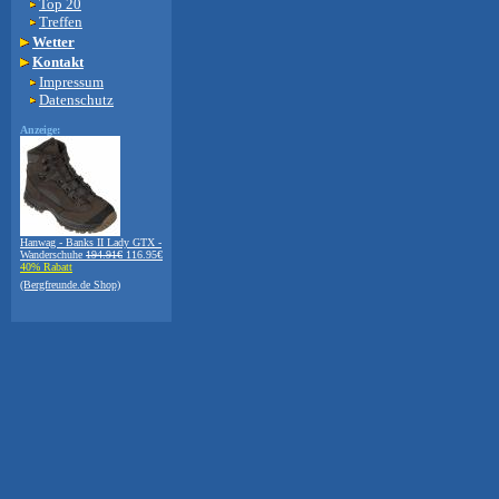
Top 20
Treffen
Wetter
Kontakt
Impressum
Datenschutz
Anzeige:
Hanwag - Banks II Lady GTX -
Wanderschuhe
194.91€
116.95€
40% Rabatt
(Bergfreunde.de Shop)