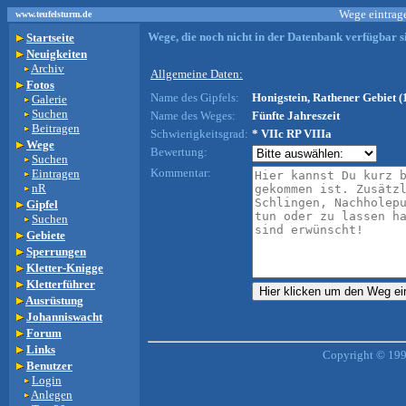
Wege eintrage
www.teufelsturm.de
Wege, die noch nicht in der Datenbank verfügbar si
Startseite
Neuigkeiten
Archiv
Allgemeine Daten:
Fotos
Name des Gipfels:
Honigstein, Rathener Gebiet (
Galerie
Suchen
Name des Weges:
Fünfte Jahreszeit
Beitragen
Schwierigkeitsgrad:
* VIIc RP VIIIa
Wege
Bewertung:
Suchen
Kommentar:
Eintragen
nR
Gipfel
Suchen
Gebiete
Sperrungen
Kletter-Knigge
Kletterführer
Ausrüstung
Johanniswacht
Forum
Links
Copyright © 199
Benutzer
Login
Anlegen