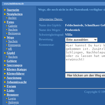
www.teufelsturm.de
Wege, die noch nicht in der Datenbank verfügbar si
Startseite
Neuigkeiten
Archiv
Allgemeine Daten:
Fotos
Name des Gipfels:
Feldschmiede, Schmilkaer Geb
Galerie
Suchen
Name des Weges:
Probestück
Beitragen
Schwierigkeitsgrad:
VIIIa
Wege
Bewertung:
Suchen
Kommentar:
Eintragen
nR
Gipfel
Suchen
Gebiete
Sperrungen
Kletter-Knigge
Kletterführer
Ausrüstung
Johanniswacht
Forum
Links
Copyright © 19
Benutzer
Login
Anlegen