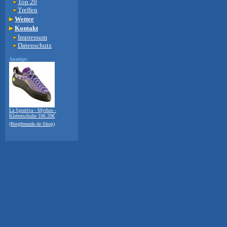
Top 20
Treffen
Wetter
Kontakt
Impressum
Datenschutz
Anzeige:
La Sportiva - Mythos -
Kletterschuhe 106.20€
(Bergfreunde.de Shop)