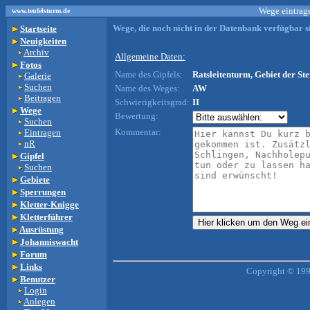
Wege eintrage
www.teufelsturm.de
Wege, die noch nicht in der Datenbank verfügbar si
Startseite
Neuigkeiten
Archiv
Allgemeine Daten:
Fotos
Name des Gipfels:
Ratsleitenturm, Gebiet der Ste
Galerie
Suchen
Name des Weges:
AW
Beitragen
Schwierigkeitsgrad:
II
Wege
Bewertung:
Suchen
Kommentar:
Eintragen
nR
Gipfel
Suchen
Gebiete
Sperrungen
Kletter-Knigge
Kletterführer
Ausrüstung
Johanniswacht
Forum
Links
Copyright © 199
Benutzer
Login
Anlegen