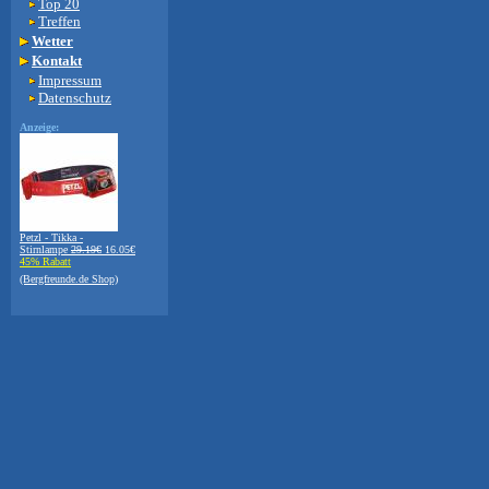
Top 20
Treffen
Wetter
Kontakt
Impressum
Datenschutz
Anzeige:
Petzl - Tikka -
Stirnlampe
29.19€
16.05€
45% Rabatt
(Bergfreunde.de Shop)