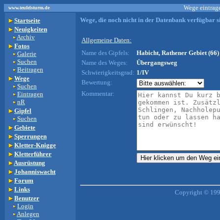
Wege eintrage
www.teufelsturm.de
Wege, die noch nicht in der Datenbank verfügbar si
Startseite
Neuigkeiten
Archiv
Allgemeine Daten:
Fotos
Name des Gipfels:
Habicht, Rathener Gebiet (66)
Galerie
Suchen
Name des Weges:
Übergangsweg
Beitragen
Schwierigkeitsgrad:
1/IV
Wege
Bewertung:
Suchen
Kommentar:
Eintragen
nR
Gipfel
Suchen
Gebiete
Sperrungen
Kletter-Knigge
Kletterführer
Ausrüstung
Johanniswacht
Forum
Links
Copyright © 199
Benutzer
Login
Anlegen