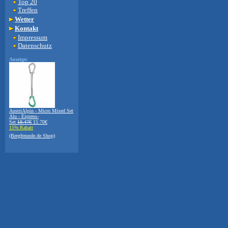
Top 20
Treffen
Wetter
Kontakt
Impressum
Datenschutz
Anzeige:
AustriAlpin - Micro Mixed Set
Alu - Express-
Set
18.47€
15.70€
15% Rabatt
(Bergfreunde.de Shop)