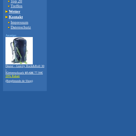
Top 20
Treffen
Wetter
Kontakt
Impressum
Datenschutz
Anzeige:
Deuter - Gravity Rock&Roll 30
-
Kletterrucksack
97.43€
77.94€
20% Rabatt
(Bergfreunde.de Shop)