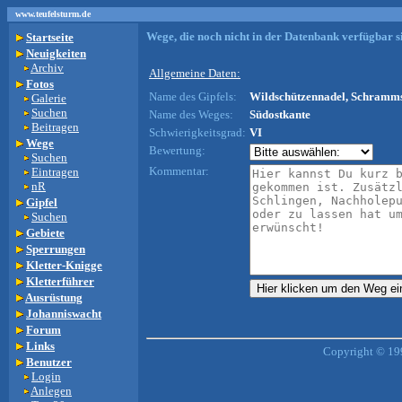
www.teufelsturm.de
Wege, die noch nicht in der Datenbank verfügbar si
Startseite
Neuigkeiten
Archiv
Allgemeine Daten:
Fotos
Name des Gipfels:
Wildschützennadel, Schramms
Galerie
Suchen
Name des Weges:
Südostkante
Beitragen
Schwierigkeitsgrad:
VI
Wege
Bewertung:
Suchen
Kommentar:
Eintragen
nR
Gipfel
Suchen
Gebiete
Sperrungen
Kletter-Knigge
Kletterführer
Ausrüstung
Johanniswacht
Forum
Links
Copyright © 19
Benutzer
Login
Anlegen