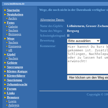
www.teufelsturm.de
Wege, die noch nicht in der Datenbank verfügbar si
Startseite
Neuigkeiten
Archiv
Allgemeine Daten:
Fotos
Name des Gipfels:
Lößnitzturm, Grosser Zschand
Galerie
Suchen
Name des Weges:
Bergweg
Beitragen
Schwierigkeitsgrad:
II
Wege
Bewertung:
Suchen
Kommentar:
Eintragen
nR
Gipfel
Suchen
Gebiete
Sperrungen
Kletter-Knigge
Kletterführer
Ausrüstung
Johanniswacht
Forum
Links
Copyright © 19
Benutzer
Login
Anlegen