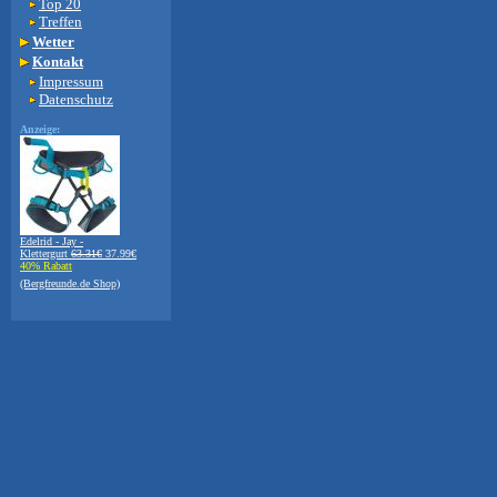
Top 20
Treffen
Wetter
Kontakt
Impressum
Datenschutz
Anzeige:
Edelrid - Jay -
Klettergurt
63.31€
37.99€
40% Rabatt
(Bergfreunde.de Shop)