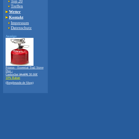
Top 20
Treffen
Wetter
Kontakt
Impressum
Datenschutz
Anzeige:
Primus - Essential Trail Stove
Duo -
Gaskocher
34.07€
30.66€
10% Rabatt
(Bergfreunde.de Shop)