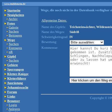
www.teufelsturm.de
Wege, die noch nicht in der Datenbank verfügbar si
Startseite
Neuigkeiten
Archiv
Allgemeine Daten:
Fotos
Name des Gipfels:
Teichsteinwächter, Wildenstei
Galerie
Suchen
Name des Weges:
Südriß
Beitragen
Schwierigkeitsgrad:
IV
Wege
Bewertung:
Suchen
Kommentar:
Eintragen
nR
Gipfel
Suchen
Gebiete
Sperrungen
Kletter-Knigge
Kletterführer
Ausrüstung
Johanniswacht
Forum
Links
Copyright © 19
Benutzer
Login
Anlegen