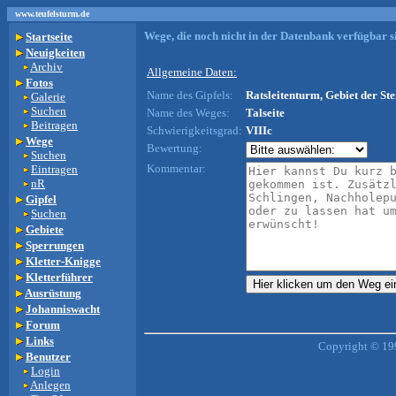
www.teufelsturm.de
Wege, die noch nicht in der Datenbank verfügbar si
Startseite
Neuigkeiten
Archiv
Allgemeine Daten:
Fotos
Name des Gipfels:
Ratsleitenturm, Gebiet der Ste
Galerie
Suchen
Name des Weges:
Talseite
Beitragen
Schwierigkeitsgrad:
VIIIc
Wege
Bewertung:
Suchen
Kommentar:
Eintragen
nR
Gipfel
Suchen
Gebiete
Sperrungen
Kletter-Knigge
Kletterführer
Ausrüstung
Johanniswacht
Forum
Links
Copyright © 19
Benutzer
Login
Anlegen