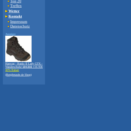
Top 20
Treffen
Wetter
Kontakt
Impressum
Datenschutz
Anzeige:
Hanwag - Banks II Lady GTX -
Wanderschuhe
194.91€
116.95€
40% Rabatt
(Bergfreunde.de Shop)