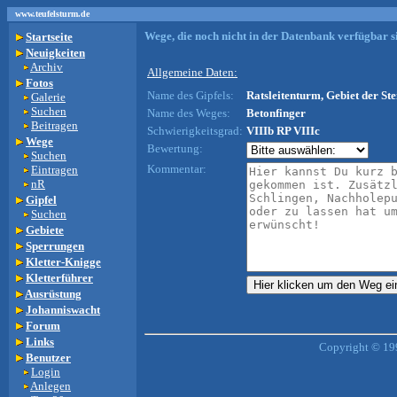
www.teufelsturm.de
Wege, die noch nicht in der Datenbank verfügbar si
Startseite
Neuigkeiten
Archiv
Allgemeine Daten:
Fotos
Name des Gipfels:
Ratsleitenturm, Gebiet der Ste
Galerie
Suchen
Name des Weges:
Betonfinger
Beitragen
Schwierigkeitsgrad:
VIIIb RP VIIIc
Wege
Bewertung:
Suchen
Kommentar:
Eintragen
nR
Gipfel
Suchen
Gebiete
Sperrungen
Kletter-Knigge
Kletterführer
Ausrüstung
Johanniswacht
Forum
Links
Copyright © 19
Benutzer
Login
Anlegen