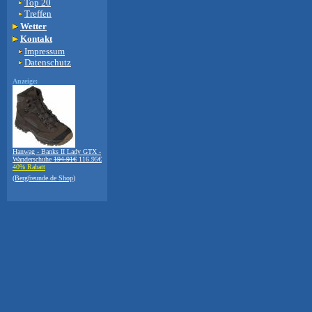
Top 20
Treffen
Wetter
Kontakt
Impressum
Datenschutz
Anzeige:
Hanwag - Banks II Lady GTX -
Wanderschuhe
194.91€
116.95€
40% Rabatt
(Bergfreunde.de Shop)