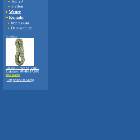
Top 20
Treffen
Wetter
Kontakt
Impressum
Datenschutz
Anzeige:
Edelrid - Cobra 10,3 mm -
Einfachseil
97.43€
87.69€
10% Rabatt
(Bergfreunde.de Shop)