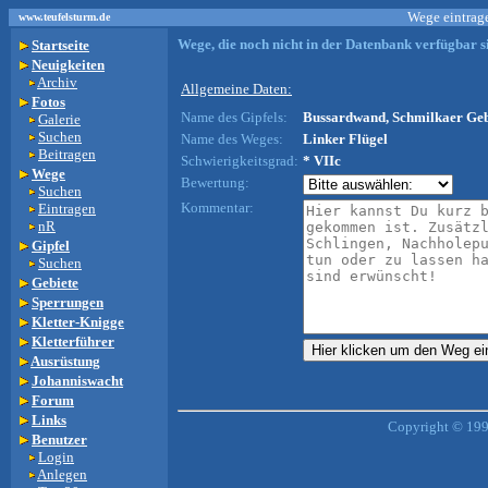
Wege eintrage
www.teufelsturm.de
Wege, die noch nicht in der Datenbank verfügbar si
Startseite
Neuigkeiten
Archiv
Allgemeine Daten:
Fotos
Name des Gipfels:
Bussardwand, Schmilkaer Gebi
Galerie
Suchen
Name des Weges:
Linker Flügel
Beitragen
Schwierigkeitsgrad:
* VIIc
Wege
Bewertung:
Suchen
Kommentar:
Eintragen
nR
Gipfel
Suchen
Gebiete
Sperrungen
Kletter-Knigge
Kletterführer
Ausrüstung
Johanniswacht
Forum
Links
Copyright © 199
Benutzer
Login
Anlegen