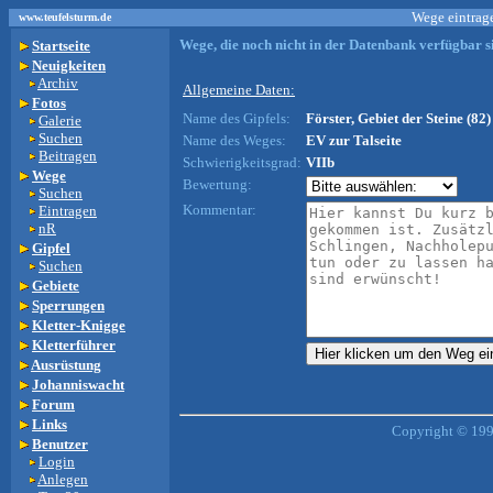
Wege eintrage
www.teufelsturm.de
Wege, die noch nicht in der Datenbank verfügbar si
Startseite
Neuigkeiten
Archiv
Allgemeine Daten:
Fotos
Name des Gipfels:
Förster, Gebiet der Steine (82)
Galerie
Suchen
Name des Weges:
EV zur Talseite
Beitragen
Schwierigkeitsgrad:
VIIb
Wege
Bewertung:
Suchen
Kommentar:
Eintragen
nR
Gipfel
Suchen
Gebiete
Sperrungen
Kletter-Knigge
Kletterführer
Ausrüstung
Johanniswacht
Forum
Links
Copyright © 199
Benutzer
Login
Anlegen