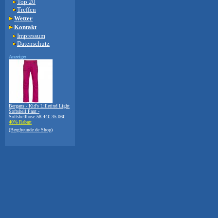
Top 20
Treffen
Wetter
Kontakt
Impressum
Datenschutz
Anzeige:
Bergans - Kid's Lilletind Light
Softshell Pant -
Softshellhose
58.44€
35.06€
40% Rabatt
(Bergfreunde.de Shop)