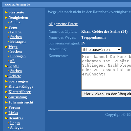
www.teufelsturm.de
Wege, die noch nicht in der Datenbank verfügbar si
Startseite
Neuigkeiten
Archiv
Allgemeine Daten:
Fotos
Name des Gipfels:
Khan, Gebiet der Steine (14)
Galerie
Suchen
Name des Weges:
Treppenkamin
Beitragen
Schwierigkeitsgrad:
IV
Wege
Bewertung:
Suchen
Kommentar:
Eintragen
nR
Gipfel
Suchen
Gebiete
Sperrungen
Kletter-Knigge
Kletterführer
Ausrüstung
Johanniswacht
Forum
Links
Copyright © 19
Benutzer
Login
Anlegen