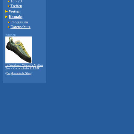
Top 20
Treffen
Wetter
Kontakt
Impressum
Datenschutz
Anzeige:
La Sportiva - Women's Mythos
Eco - Kletterschuhe 115.95€
(Bergfreunde.de Shop)