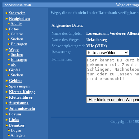
Wege eintrage
www.teufelsturm.de
Wege, die noch nicht in der Datenbank verfügbar si
Startseite
Neuigkeiten
Archiv
Allgemeine Daten:
Fotos
Name des Gipfels:
Lorenzturm, Vorderer, Affenst
Galerie
Suchen
Name des Weges:
Urlaubsweg
Beitragen
Schwierigkeitsgrad:
VIIc (VIIIc)
Wege
Bewertung:
Suchen
Kommentar:
Eintragen
nR
Gipfel
Suchen
Gebiete
Sperrungen
Kletter-Knigge
Kletterführer
Ausrüstung
Johanniswacht
Forum
Links
Copyright © 199
Benutzer
Login
Anlegen