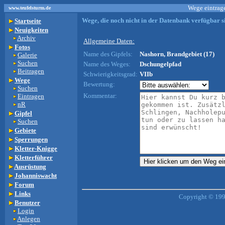
Wege eintrage
www.teufelsturm.de
Wege, die noch nicht in der Datenbank verfügbar si
Startseite
Neuigkeiten
Archiv
Allgemeine Daten:
Fotos
Name des Gipfels:
Nashorn, Brandgebiet (17)
Galerie
Suchen
Name des Weges:
Dschungelpfad
Beitragen
Schwierigkeitsgrad:
VIIb
Wege
Bewertung:
Suchen
Kommentar:
Eintragen
nR
Gipfel
Suchen
Gebiete
Sperrungen
Kletter-Knigge
Kletterführer
Ausrüstung
Johanniswacht
Forum
Links
Copyright © 199
Benutzer
Login
Anlegen