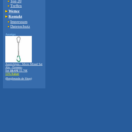
Top 20
Treffen
Wetter
Kontakt
Impressum
Datenschutz
Anzeige:
AustriAlpin - Micro Mixed Set
Alu - Express-
Set
18.47€
15.70€
15% Rabatt
(Bergfreunde.de Shop)