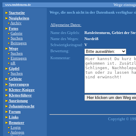
Wege eintrage
www.teufelsturm.de
Wege, die noch nicht in der Datenbank verfügbar si
Startseite
Neuigkeiten
Archiv
Allgemeine Daten:
Fotos
Name des Gipfels:
Ratsleitenturm, Gebiet der Ste
Galerie
Suchen
Name des Weges:
Nordriß
Beitragen
Schwierigkeitsgrad:
V
Wege
Bewertung:
Suchen
Kommentar:
Eintragen
nR
Gipfel
Suchen
Gebiete
Sperrungen
Kletter-Knigge
Kletterführer
Ausrüstung
Johanniswacht
Forum
Links
Copyright © 199
Benutzer
Login
Anlegen