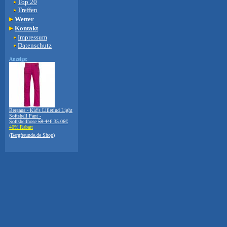
Top 20
Treffen
Wetter
Kontakt
Impressum
Datenschutz
Anzeige:
Bergans - Kid's Lilletind Light
Softshell Pant -
Softshellhose
58.44€
35.06€
40% Rabatt
(Bergfreunde.de Shop)