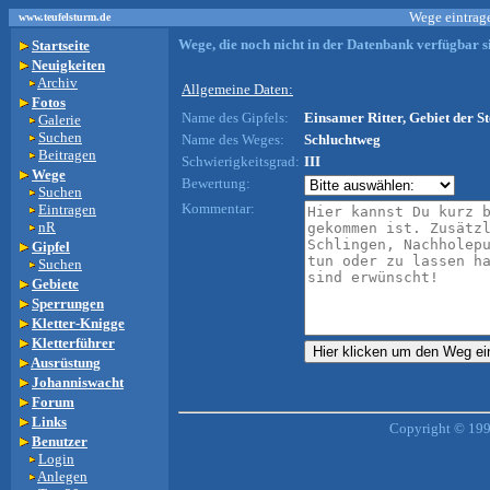
Wege eintrage
www.teufelsturm.de
Wege, die noch nicht in der Datenbank verfügbar si
Startseite
Neuigkeiten
Archiv
Allgemeine Daten:
Fotos
Name des Gipfels:
Einsamer Ritter, Gebiet der St
Galerie
Suchen
Name des Weges:
Schluchtweg
Beitragen
Schwierigkeitsgrad:
III
Wege
Bewertung:
Suchen
Kommentar:
Eintragen
nR
Gipfel
Suchen
Gebiete
Sperrungen
Kletter-Knigge
Kletterführer
Ausrüstung
Johanniswacht
Forum
Links
Copyright © 199
Benutzer
Login
Anlegen