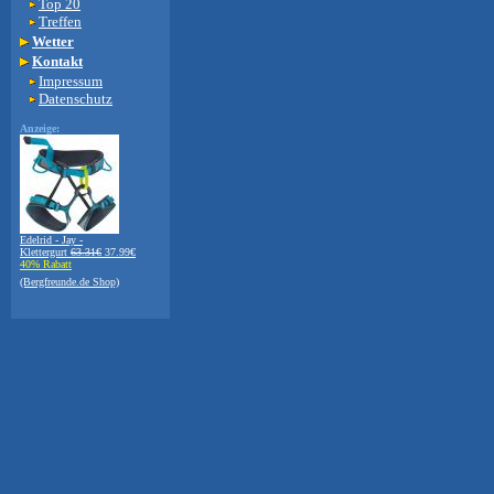
Top 20
Treffen
Wetter
Kontakt
Impressum
Datenschutz
Anzeige:
Edelrid - Jay -
Klettergurt
63.31€
37.99€
40% Rabatt
(Bergfreunde.de Shop)