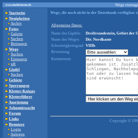
Wege eintrage
www.teufelsturm.de
Wege, die noch nicht in der Datenbank verfügbar si
Startseite
Neuigkeiten
Archiv
Allgemeine Daten:
Fotos
Name des Gipfels:
Dreifreundestein, Gebiet der S
Galerie
Suchen
Name des Weges:
Dir. Nordkante
Beitragen
Schwierigkeitsgrad:
VIIIb
Wege
Bewertung:
Suchen
Kommentar:
Eintragen
nR
Gipfel
Suchen
Gebiete
Sperrungen
Kletter-Knigge
Kletterführer
Ausrüstung
Johanniswacht
Forum
Links
Copyright © 199
Benutzer
Login
Anlegen