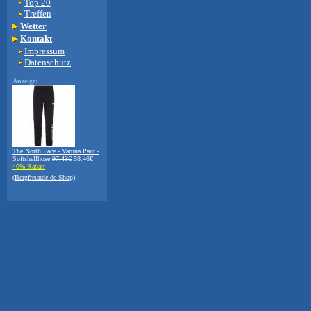
Top 20
Treffen
Wetter
Kontakt
Impressum
Datenschutz
Anzeige:
The North Face - Varuna Pant -
Softshellhose
97.43€
58.46€
40% Rabatt
(Bergfreunde.de Shop)