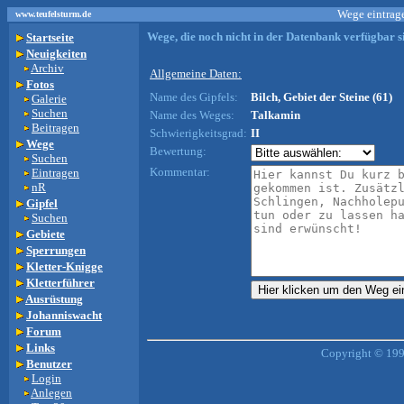
Wege eintrage
www.teufelsturm.de
Wege, die noch nicht in der Datenbank verfügbar si
Startseite
Neuigkeiten
Archiv
Allgemeine Daten:
Fotos
Name des Gipfels:
Bilch, Gebiet der Steine (61)
Galerie
Suchen
Name des Weges:
Talkamin
Beitragen
Schwierigkeitsgrad:
II
Wege
Bewertung:
Suchen
Kommentar:
Eintragen
nR
Gipfel
Suchen
Gebiete
Sperrungen
Kletter-Knigge
Kletterführer
Ausrüstung
Johanniswacht
Forum
Links
Copyright © 199
Benutzer
Login
Anlegen