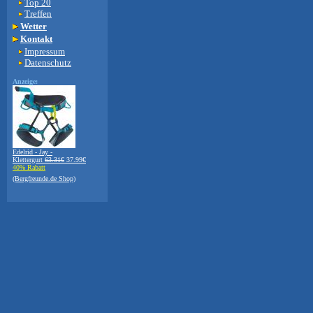
Top 20
Treffen
Wetter
Kontakt
Impressum
Datenschutz
Anzeige:
Edelrid - Jay -
Klettergurt
63.31€
37.99€
40% Rabatt
(Bergfreunde.de Shop)