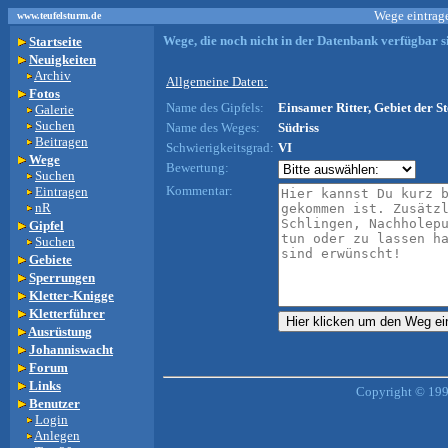
Wege eintrage
www.teufelsturm.de
Wege, die noch nicht in der Datenbank verfügbar si
Startseite
Neuigkeiten
Archiv
Allgemeine Daten:
Fotos
Name des Gipfels:
Einsamer Ritter, Gebiet der St
Galerie
Suchen
Name des Weges:
Südriss
Beitragen
Schwierigkeitsgrad:
VI
Wege
Bewertung:
Suchen
Kommentar:
Eintragen
nR
Gipfel
Suchen
Gebiete
Sperrungen
Kletter-Knigge
Kletterführer
Ausrüstung
Johanniswacht
Forum
Links
Copyright © 199
Benutzer
Login
Anlegen