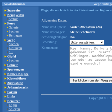
Wege eintrage
www.teufelsturm.de
Wege, die noch nicht in der Datenbank verfügbar si
Startseite
Neuigkeiten
Archiv
Allgemeine Daten:
Fotos
Name des Gipfels:
Küster, Affensteine (24)
Galerie
Suchen
Name des Weges:
Kleine Schelmerei
Beitragen
Schwierigkeitsgrad:
IXa
Wege
Bewertung:
Suchen
Kommentar:
Eintragen
nR
Gipfel
Suchen
Gebiete
Sperrungen
Kletter-Knigge
Kletterführer
Ausrüstung
Johanniswacht
Forum
Links
Copyright © 199
Benutzer
Login
Anlegen