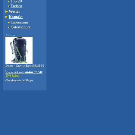
Top 20
Treffen
Wetter
Kontakt
Impressum
Datenschutz
Anzeige:
Deuter - Gravity Rock&Roll 30
-
Kletterrucksack
97.43€
77.94€
20% Rabatt
(Bergfreunde.de Shop)